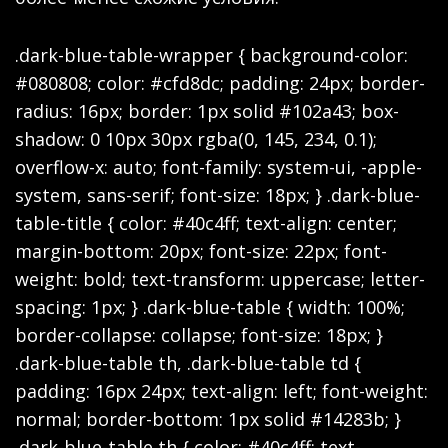
.dark-blue-table-wrapper { background-color:
#080808; color: #cfd8dc; padding: 24px; border-
radius: 16px; border: 1px solid #102a43; box-
shadow: 0 10px 30px rgba(0, 145, 234, 0.1);
overflow-x: auto; font-family: system-ui, -apple-
system, sans-serif; font-size: 18px; } .dark-blue-
table-title { color: #40c4ff; text-align: center;
margin-bottom: 20px; font-size: 22px; font-
weight: bold; text-transform: uppercase; letter-
spacing: 1px; } .dark-blue-table { width: 100%;
border-collapse: collapse; font-size: 18px; }
.dark-blue-table th, .dark-blue-table td {
padding: 16px 24px; text-align: left; font-weight:
normal; border-bottom: 1px solid #14283b; }
.dark-blue-table th { color: #40c4ff; text-