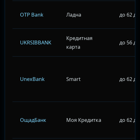
OTP Bank
Ладна
до 62 д
Кредитная
UKRSIBBANK
до 56 д
карта
UnexBank
Smart
до 62 д
ОщадБанк
Моя Кредитка
до 62 д