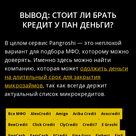
ВЫВОД: СТОИТ ЛИ БРАТЬ
КРЕДИТ У ПАН ДЕНЬГИ?
В целом сервис Pangroshi — это неплохой
вариант для подбора МФО, которому можно
доверять. Именно здесь можно найти
компанию, которая может
одолжить деньги
на длительный срок для закрытия
микрозаймов
, так как всегда держит
актуальный список микрокредитов.
Все МФО
AlexCredit
Amigo
Ariba Credit
Avocredit
BeeCredit
Click Credit
ClyCredit
Credit7
E Groshi
EwaCash
EasyCash
FCredit
Fina Guru
Finbert
FinX