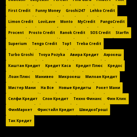
First Credit
Funny Money
Groshi247
Lehko Credit
Limon Credit
LoviLave
Monto
MyCredit
PangoCredit
Procent
Prosto Credit
Ranok Credit
SOS Credit
Starfin
Superium
Tengo Credit
Top1
Treba Credit
Turbo Groshi
Tvoya Pozyka
Авира Кредит
Аэрокеш
Каштан Кредит
Кредит Каса
Кредит Плюс
Кредос
Лоан Плюс
Манивео
Микрокеш
Милоан Кредит
Мистер Мани
На Все
Новые Кредиты
Рокет Мани
Селфи Кредит
Слон Кредит
Техно Финанс
Фин Клик
ФинМаркет
Фристайл Кредит
ШвидкоГроші
Так Кредит