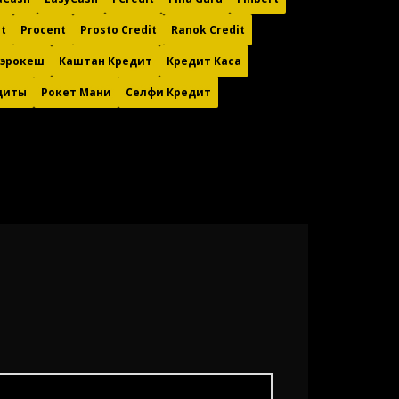
t
Procent
Prosto Credit
Ranok Credit
Аэрокеш
Каштан Кредит
Кредит Каса
диты
Рокет Мани
Селфи Кредит