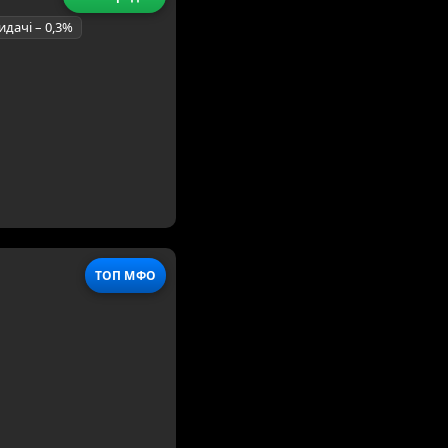
идачі – 0,3%
ТОП МФО