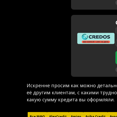
Искренне просим как можно детальне
её другим клиентам, с какими трудн
какую сумму кредита вы оформляли.
Все МФО
AlexCredit
Amigo
Ariba Credit
Avoc