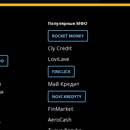
Популярные МФО
ROCKET MONEY
Cly Credit
LoviLave
ФО
FINCLICK
и
Май Кредит
ии
NOVI KREDYTY
FinMarket
AeroCash
в