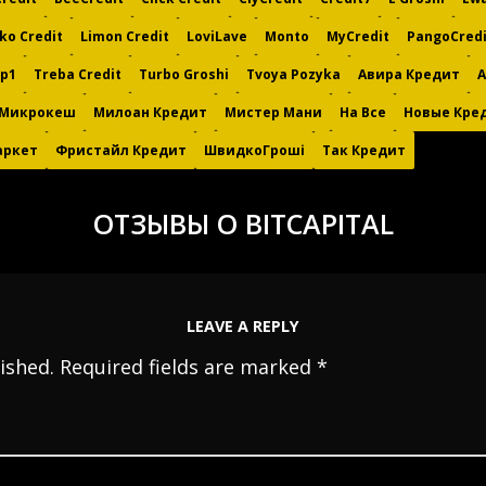
ko Credit
Limon Credit
LoviLave
Monto
MyCredit
PangoCredi
p1
Treba Credit
Turbo Groshi
Tvoya Pozyka
Авира Кредит
Микрокеш
Милоан Кредит
Мистер Мани
На Все
Новые Кре
ркет
Фристайл Кредит
ШвидкоГроші
Так Кредит
ОТЗЫВЫ О BITCAPITAL
LEAVE A REPLY
ished.
Required fields are marked
*