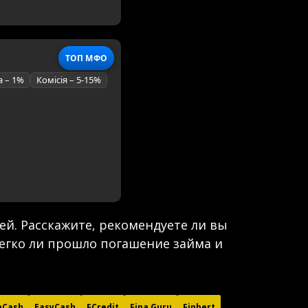
ТОП МФО
а – 1%
Комісія – 5-15%
й. Расскажите, рекомендуете ли вы
легко ли прошло погашение займа и
aCash
EasyCash
FCredit
Fina Guru
Finbert