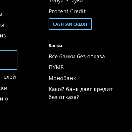
Tvoya Pozyka
Procent Credit
а
ты
CASHTAN CREDIT
из
Банки
Все банки без отказа
ПУМБ
ителей
Монобанк
ски
Какой банк дает кредит
без отказа?
и о