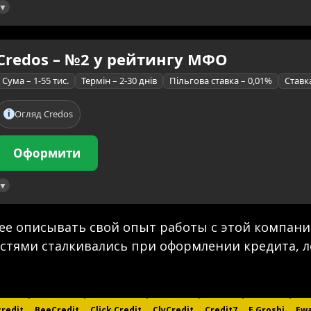
Credos – №2 у рейтингу МФО
Сума – 1-55 тис.
Термін – 2-30 днів
Пільгова ставка – 0,01%
Ставк
Огляд Credos
Оформити
е описывать свой опыт работы с этой компание
остями сталкивались при оформлении кредита, 
redit
BeeCredit
Click Credit
ClyCredit
Credit7
E Groshi
Ew