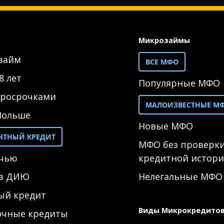
Микрозаймы
 займ
ВСЕ МФО
8 лет
Популярные МФО
просрочками
МАЛОИЗВЕСТНЫЕ М
Польше
Новые МФО
ЕНТНЫЙ КРЕДИТ
МФО без проверк
очью
кредитной истор
ез ДИЮ
Нелегальные МФО
ый кредит
Виды Микрокредито
очные кредиты